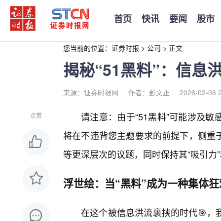
首页
快讯
要闻
股市
您当前的位置：
证券时报
>
公司
>
正文
揭秘“51黑料”：信
来源：证券时报网
作者：彭文正
2026-02-06 
请注意：由于“51黑料”可能涉及
点赞
将在不违背您主题要求的前提下，侧重
等更深层次的议题，同时保持其“吸引力”
浮世绘：当“黑料”成为一种集体狂
在这个被信息洪流裹挟的时代🎯，