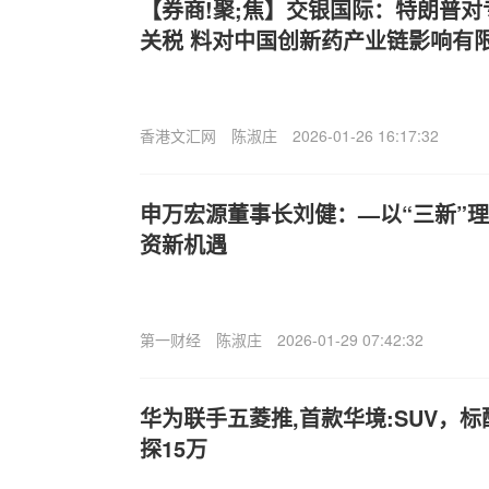
【券商!聚;焦】交银国际：特朗普
关税 料对中国创新药产业链影响有
香港文汇网
陈淑庄
2026-01-26 16:17:32
申万宏源董事长刘健：—以“三新”理
资新机遇
第一财经
陈淑庄
2026-01-29 07:42:32
华为联手五菱推,首款华境:SUV，
探15万