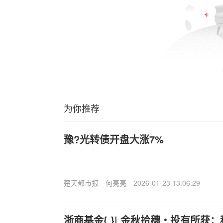
为你推荐
豫?光转债开盘大涨7%
楚天都市报
何亮亮
2026-01-23 13:06:29
浙商基金{ }| 金秋拾穗・投有所获