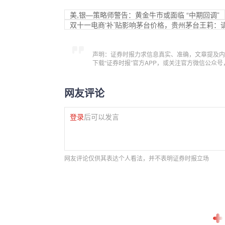
美,银—策略师警告：黄金牛市或面临 “中期回调”
双十一电商‘补’贴影响茅台价格，贵州茅台王莉：
声明：证券时报力求信息真实、准确，文章提及内
下载“证券时报”官方APP，或关注官方微信公众
网友评论
登录
后可以发言
网友评论仅供其表达个人看法，并不表明证券时报立场