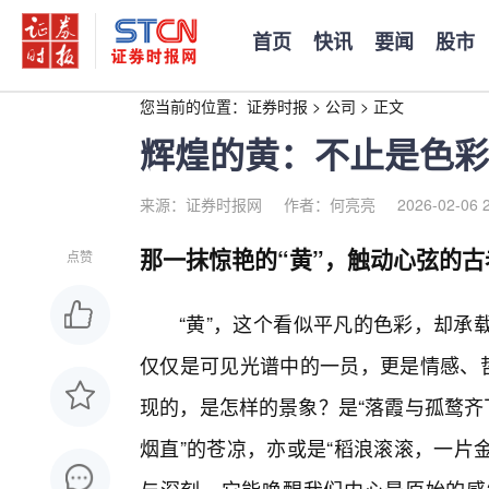
首页
快讯
要闻
股市
您当前的位置：
证券时报
>
公司
>
正文
辉煌的黄：不止是色彩
来源：证券时报网
作者：何亮亮
2026-02-06 
那一抹惊艳的“黄”，触动心弦的古
点赞
“黄”，这个看似平凡的色彩，却承
仅仅是可见光谱中的一员，更是情感、哲
现的，是怎样的景象？是“落霞与孤鹜齐
烟直”的苍凉，亦或是“稻浪滚滚，一片